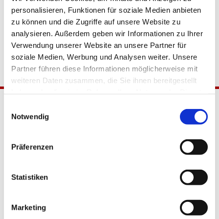
personalisieren, Funktionen für soziale Medien anbieten
zu können und die Zugriffe auf unsere Website zu
analysieren. Außerdem geben wir Informationen zu Ihrer
Verwendung unserer Website an unsere Partner für
soziale Medien, Werbung und Analysen weiter. Unsere
Partner führen diese Informationen möglicherweise mit
weiteren Daten zusammen, die Sie ihnen bereitgestellt
haben oder die sie im Rahmen Ihrer Nutzung der Dienste
gesammelt haben.
Einwilligungsauswahl
Notwendig
Präferenzen
Katholische Kirchengemeinde
Statistiken
Pfarrei Hl. Johannes XXIII.
Tempelhof-Buckow
Marketing