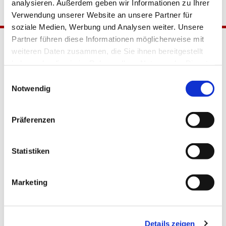
analysieren. Außerdem geben wir Informationen zu Ihrer
Verwendung unserer Website an unsere Partner für
soziale Medien, Werbung und Analysen weiter. Unsere
Partner führen diese Informationen möglicherweise mit
weiteren Daten zusammen, die Sie ihnen bereitgestellt
haben oder die sie im Rahmen Ihrer Nutzung der Dienste
gesammelt haben.
Einwilligungsauswahl
Notwendig
Katholische Kirchengemeinde
Präferenzen
Pfarrei Hl. Johannes XXIII.
Tempelhof-Buckow
Statistiken
Marketing
Glaube
Gottesdienste
Bistumswallfahrt
Details zeigen