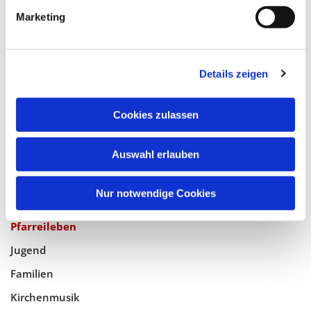
Katholische Kirchengemeinde
Marketing
Pfarrei Hl. Johannes XXIII.
Tempelhof-Buckow
Details zeigen
Glaube
Cookies zulassen
Gottesdienste
Bistumswallfahrt
Auswahl erlauben
Geistlicher Raum
Taufe, Kommunion & Trauung
Nur notwendige Cookies
Pfarreileben
Jugend
Familien
Kirchenmusik