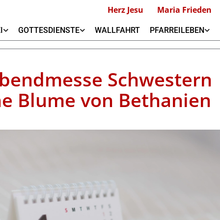
Herz Jesu
Maria Frieden
I
GOTTESDIENSTE
WALLFAHRT
PFARREILEBEN
bendmesse Schwestern
ne Blume von Bethanien