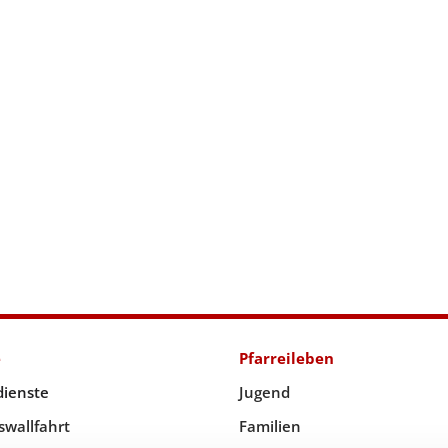
e
Pfarreileben
dienste
Jugend
swallfahrt
Familien