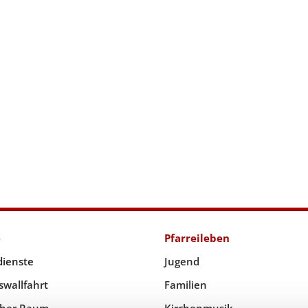
e
Pfarreileben
dienste
Jugend
swallfahrt
Familien
icher Raum
Kirchenmusik