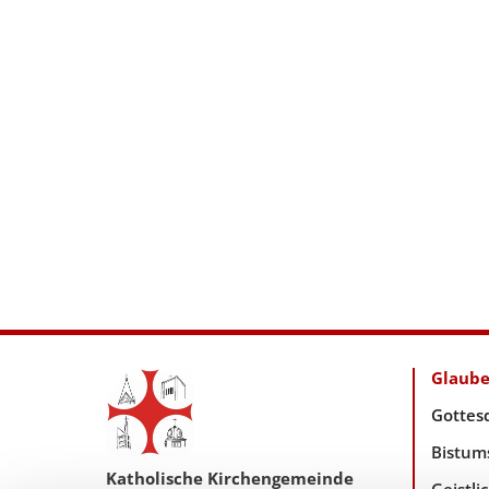
Glaub
Gottes
Bistum
Katholische Kirchengemeinde
Geistl