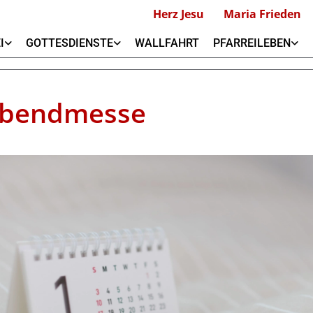
Herz Jesu
Maria Frieden
I
GOTTESDIENSTE
WALLFAHRT
PFARREILEBEN
abendmesse