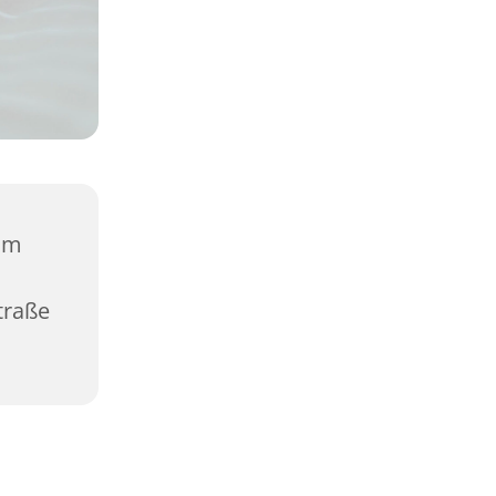
vom
traße