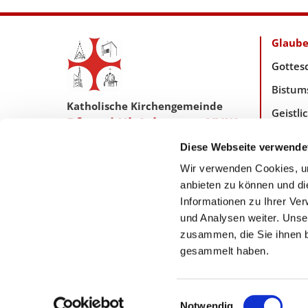
Glaub
Gottes
Bistum
Katholische Kirchengemeinde
Geistl
Pfarrei Hl. Johannes XXIII.
Taufe,
Tempelhof-Buckow
Diese Webseite verwende
Wir verwenden Cookies, um
anbieten zu können und di
Zentrales Pfarreibüro:
Informationen zu Ihrer Ve
Friedrich-Wilhelm-Str. 70/71
12103 Berlin
und Analysen weiter. Unse
pfarreibuero@hl-johannes23.de

zusammen, die Sie ihnen b
gesammelt haben.
Einwilligungsauswahl
Notwendig