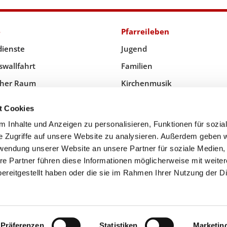
e
Pfarreileben
dienste
Jugend
swallfahrt
Familien
icher Raum
Kirchenmusik
 Kommunion & Trauung
Senioren
t Cookies
 Inhalte und Anzeigen zu personalisieren, Funktionen für sozia
e Zugriffe auf unsere Website zu analysieren. Außerdem geben w
rwendung unserer Website an unsere Partner für soziale Medien
Priesternotruf
re Partner führen diese Informationen möglicherweise mit weite
ereitgestellt haben oder die sie im Rahmen Ihrer Nutzung der D
Impressum
Datenschutzerklärung
ChurchDesk-Login
Präferenzen
Statistiken
Marketin