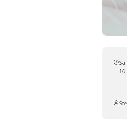
Sa
16
St