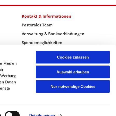
Kontakt & Informationen
Pastorales Team
Verwaltung & Bankverbindungen
Spendemöglichkeiten
WebMaster
Cookies zulassen
le Medien
ir
Auswahl erlauben
, Werbung
ren Daten
Nur notwendige Cookies
ienste
g
Details zeigen