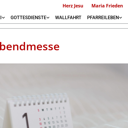
Herz Jesu
Maria Frieden
I
GOTTESDIENSTE
WALLFAHRT
PFARREILEBEN
abendmesse