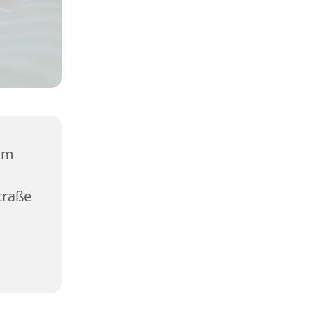
vom
traße