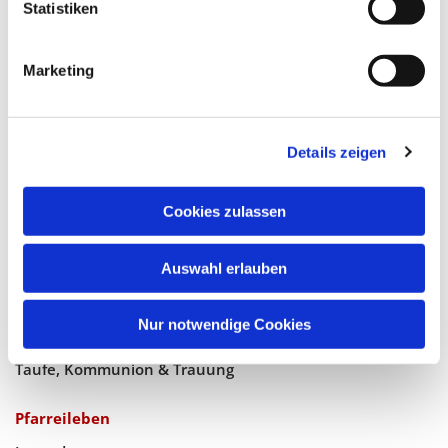
Statistiken
Marketing
Katholische Kirchengemeinde
Pfarrei Hl. Johannes XXIII.
Tempelhof-Buckow
Details zeigen
Cookies zulassen
Glaube
Gottesdienste
Auswahl erlauben
Bistumswallfahrt
Nur notwendige Cookies
Geistlicher Raum
Taufe, Kommunion & Trauung
Pfarreileben