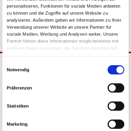
personalisieren, Funktionen für soziale Medien anbieten
zu können und die Zugriffe auf unsere Website zu
analysieren. Außerdem geben wir Informationen zu Ihrer
Verwendung unserer Website an unsere Partner für
soziale Medien, Werbung und Analysen weiter. Unsere
Partner führen diese Informationen möglicherweise mit
weiteren Daten zusammen, die Sie ihnen bereitgestellt
haben oder die sie im Rahmen Ihrer Nutzung der Dienste
gesammelt haben.
Einwilligungsauswahl
Notwendig
Präferenzen
Katholische Kirchengemeinde
Statistiken
Pfarrei Hl. Johannes XXIII.
Tempelhof-Buckow
Marketing