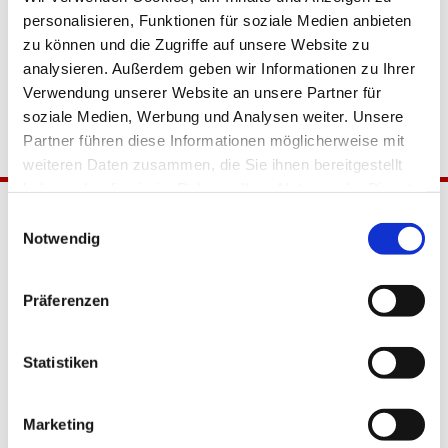
personalisieren, Funktionen für soziale Medien anbieten
zu können und die Zugriffe auf unsere Website zu
analysieren. Außerdem geben wir Informationen zu Ihrer
Verwendung unserer Website an unsere Partner für
soziale Medien, Werbung und Analysen weiter. Unsere
Partner führen diese Informationen möglicherweise mit
weiteren Daten zusammen, die Sie ihnen bereitgestellt
haben oder die sie im Rahmen Ihrer Nutzung der Dienste
gesammelt haben.
Einwilligungsauswahl
Notwendig
Präferenzen
Katholische Kirchengemeinde
Statistiken
Pfarrei Hl. Johannes XXIII.
Tempelhof-Buckow
Marketing