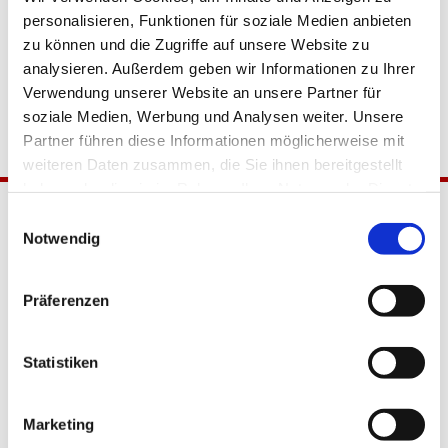
personalisieren, Funktionen für soziale Medien anbieten
zu können und die Zugriffe auf unsere Website zu
analysieren. Außerdem geben wir Informationen zu Ihrer
Verwendung unserer Website an unsere Partner für
soziale Medien, Werbung und Analysen weiter. Unsere
Partner führen diese Informationen möglicherweise mit
weiteren Daten zusammen, die Sie ihnen bereitgestellt
haben oder die sie im Rahmen Ihrer Nutzung der Dienste
gesammelt haben.
Einwilligungsauswahl
Notwendig
Präferenzen
Katholische Kirchengemeinde
Statistiken
Pfarrei Hl. Johannes XXIII.
Tempelhof-Buckow
Marketing