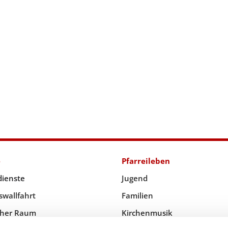
e
Pfarreileben
dienste
Jugend
swallfahrt
Familien
icher Raum
Kirchenmusik