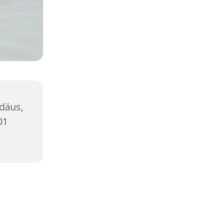
ddäus,
01