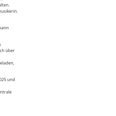
lten.
musikerin.
 kann
s
uch über
geladen,
2025 und
ntrale