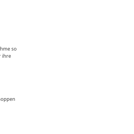
nahme so
 ihre
choppen