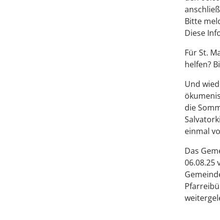
anschlie
Bitte mel
Diese Inf
Für St. M
helfen? B
Und wiede
ökumenisc
die Somm
Salvatork
einmal v
Das Geme
06.08.25 
Gemeindeb
Pfarreibü
weitergele