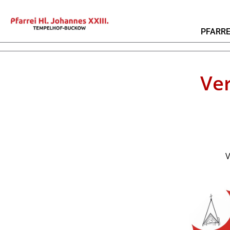
PFARRE
Ve
V