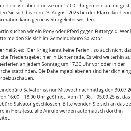
ßend die Vorabendmesse um 17:00 Uhr gemeinsam mitgesta
den Sie sich bis zum 23. August 2025 bei der Pfarreikirchen
ormation kann gerne weitergeleitet werden.
artin suchen wir ein Pony oder Pferd gegen Futtergeld. Wer
itte melden Sie sich im Gemeindebüro Salvator.
r heißt es: "Der Krieg kennt keine Ferien", so auch nicht da
he Friedensgebet hier in Lichtenrade. Es wird weiterhin a
erferien an jedem Sonntag um 17.30 Uhr vor oder in der
irche stattfinden. Die Daheimgebliebenen sind herzlich ein
orbeizuschauen.
indebüro Salvator ist nur Mittwochnachmittag den 30.07.
von 16:00 – 18:00 Uhr geöffnet. Vom 11.08. – 05.09.25 ist das
üro Salvator geschlossen. Bitte wenden Sie sich an das ze
ro in Herz-Jesu, alle Anrufe werden automatisch dorthin
itet.