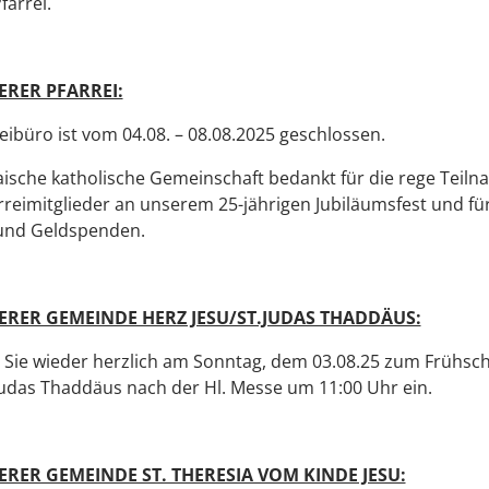
farrei.
ERER PFARREI:
eibüro ist vom 04.08. – 08.08.2025 geschlossen.
ische katholische Gemeinschaft bedankt für die rege Teil
arreimitglieder an unserem 25-jährigen Jubiläumsfest und für
und Geldspenden.
ERER GEMEINDE HERZ JESU/ST.JUDAS THADDÄUS:
 Sie wieder herzlich am Sonntag, dem 03.08.25 zum Frühs
Judas Thaddäus nach der Hl. Messe um 11:00 Uhr ein.
RER GEMEINDE ST. THERESIA VOM KINDE JESU: