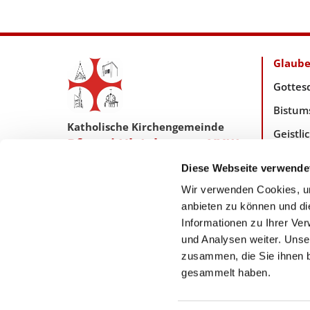
Glaub
Gottes
Bistum
Katholische Kirchengemeinde
Geistl
Pfarrei Hl. Johannes XXIII.
Taufe,
Tempelhof-Buckow
Diese Webseite verwende
Wir verwenden Cookies, um
anbieten zu können und di
Zentrales Pfarreibüro:
Informationen zu Ihrer Ve
Friedrich-Wilhelm-Str. 70/71
12103 Berlin
und Analysen weiter. Unse
pfarreibuero@hl-johannes23.de

zusammen, die Sie ihnen b
gesammelt haben.