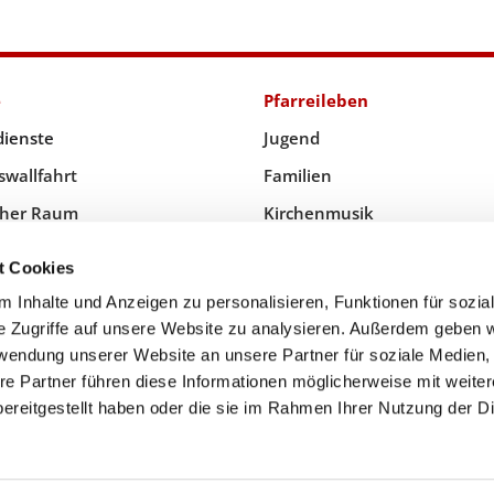
e
Pfarreileben
dienste
Jugend
swallfahrt
Familien
icher Raum
Kirchenmusik
 Kommunion & Trauung
Senioren
t Cookies
 Inhalte und Anzeigen zu personalisieren, Funktionen für sozia
e Zugriffe auf unsere Website zu analysieren. Außerdem geben w
rwendung unserer Website an unsere Partner für soziale Medien
Priesternotruf
re Partner führen diese Informationen möglicherweise mit weite
ereitgestellt haben oder die sie im Rahmen Ihrer Nutzung der D
Impressum
Datenschutzerklärung
ChurchDesk-Login