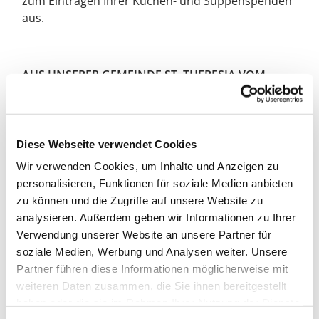
zum Eintragen Ihrer Kuchen- und Suppenspenden
aus.
AUS UNSERER GEMEINDE ST. THERESIA VOM
KINDE JESU
Am Freitag, dem 14.03.25 feiern wir um 17:00 Uhr
eine Kreuzwegandacht
Diese Webseite verwendet Cookies
Wir verwenden Cookies, um Inhalte und Anzeigen zu
personalisieren, Funktionen für soziale Medien anbieten
AUS UNSERER GEMEINDE MARIA FRIEDEN:
zu können und die Zugriffe auf unsere Website zu
analysieren. Außerdem geben wir Informationen zu Ihrer
Am Mittwoch, dem 12.03.25 um 18:30 Uhr halten
Verwendung unserer Website an unsere Partner für
wir eine Kreuzwegandacht.
soziale Medien, Werbung und Analysen weiter. Unsere
Am Mittwoch, dem 12.03.25 um 19:30 Uhr ist
Partner führen diese Informationen möglicherweise mit
Gelegenheit zum Gebet in der Kirche beim „Date
weiteren Daten zusammen, die Sie ihnen bereitgestellt
mit Gott“
haben oder die sie im Rahmen Ihrer Nutzung der Dienste