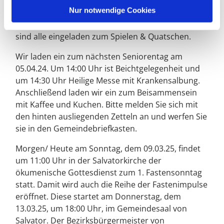
Am Sonntag, dem 16.03.25 werden die
Nur notwendige Cookies
Sternschnuppen die Familienmesse um 9:30 Uhr
musikalisch begleiten. Anschließend an die Messe
sind alle eingeladen zum Spielen & Quatschen.
Wir laden ein zum nächsten Seniorentag am
05.04.24. Um 14:00 Uhr ist Beichtgelegenheit und
um 14:30 Uhr Heilige Messe mit Krankensalbung.
Anschließend laden wir ein zum Beisammensein
mit Kaffee und Kuchen. Bitte melden Sie sich mit
den hinten ausliegenden Zetteln an und werfen Sie
sie in den Gemeindebriefkasten.
Morgen/ Heute am Sonntag, dem 09.03.25, findet
um 11:00 Uhr in der Salvatorkirche der
ökumenische Gottesdienst zum 1. Fastensonntag
statt. Damit wird auch die Reihe der Fastenimpulse
eröffnet. Diese startet am Donnerstag, dem
13.03.25, um 18:00 Uhr, im Gemeindesaal von
Salvator. Der Bezirksbürgermeister von