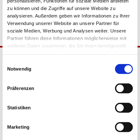
personalisieren, Funktionen für soziale Medien anbieten
zu können und die Zugriffe auf unsere Website zu
analysieren. Außerdem geben wir Informationen zu Ihrer
Verwendung unserer Website an unsere Partner für
soziale Medien, Werbung und Analysen weiter. Unsere
Partner führen diese Informationen möglicherweise mit
weiteren Daten zusammen, die Sie ihnen bereitgestellt
haben oder die sie im Rahmen Ihrer Nutzung der Dienste
gesammelt haben.
Einwilligungsauswahl
Notwendig
Präferenzen
Katholische Kirchengemeinde
Statistiken
Pfarrei Hl. Johannes XXIII.
Tempelhof-Buckow
Marketing