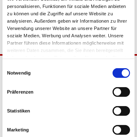
personalisieren, Funktionen für soziale Medien anbieten
zu können und die Zugriffe auf unsere Website zu
analysieren. Außerdem geben wir Informationen zu Ihrer
Verwendung unserer Website an unsere Partner für
soziale Medien, Werbung und Analysen weiter. Unsere
Partner führen diese Informationen möglicherweise mit
weiteren Daten zusammen, die Sie ihnen bereitgestellt
haben oder die sie im Rahmen Ihrer Nutzung der Dienste
gesammelt haben.
Einwilligungsauswahl
Notwendig
Präferenzen
Katholische Kirchengemeinde
Statistiken
Pfarrei Hl. Johannes XXIII.
Tempelhof-Buckow
Marketing