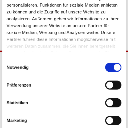
personalisieren, Funktionen für soziale Medien anbieten
zu können und die Zugriffe auf unsere Website zu
analysieren. Außerdem geben wir Informationen zu Ihrer
Verwendung unserer Website an unsere Partner für
soziale Medien, Werbung und Analysen weiter. Unsere
Partner führen diese Informationen möglicherweise mit
weiteren Daten zusammen, die Sie ihnen bereitgestellt
haben oder die sie im Rahmen Ihrer Nutzung der Dienste
gesammelt haben.
Einwilligungsauswahl
Notwendig
Präferenzen
Katholische Kirchengemeinde
Statistiken
Pfarrei Hl. Johannes XXIII.
Tempelhof-Buckow
Marketing