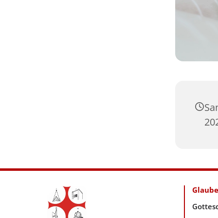
Sa
202
Glaub
Gottes