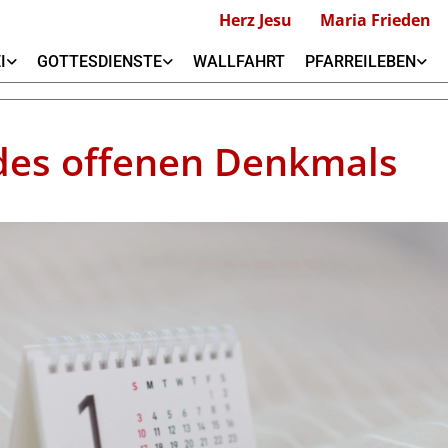
Herz Jesu
Maria Frieden
I
GOTTESDIENSTE
WALLFAHRT
PFARREILEBEN
des offenen Denkmals