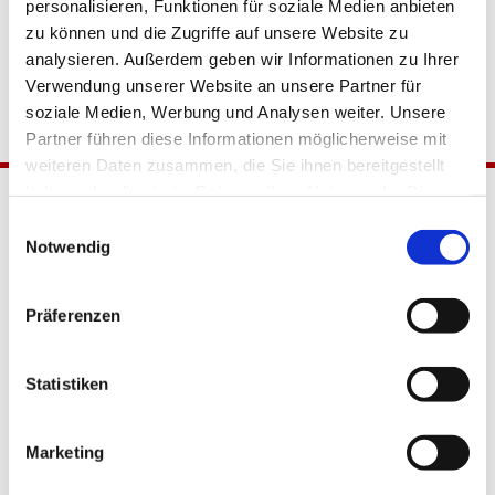
personalisieren, Funktionen für soziale Medien anbieten
zu können und die Zugriffe auf unsere Website zu
analysieren. Außerdem geben wir Informationen zu Ihrer
Verwendung unserer Website an unsere Partner für
soziale Medien, Werbung und Analysen weiter. Unsere
Partner führen diese Informationen möglicherweise mit
weiteren Daten zusammen, die Sie ihnen bereitgestellt
haben oder die sie im Rahmen Ihrer Nutzung der Dienste
gesammelt haben.
Einwilligungsauswahl
Notwendig
Präferenzen
Katholische Kirchengemeinde
Statistiken
Pfarrei Hl. Johannes XXIII.
Tempelhof-Buckow
Marketing