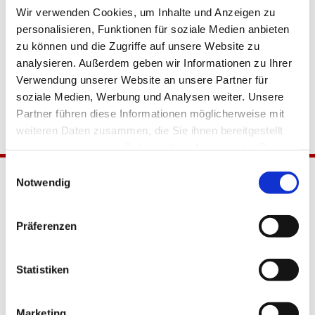
Wir verwenden Cookies, um Inhalte und Anzeigen zu
personalisieren, Funktionen für soziale Medien anbieten
zu können und die Zugriffe auf unsere Website zu
analysieren. Außerdem geben wir Informationen zu Ihrer
Verwendung unserer Website an unsere Partner für
soziale Medien, Werbung und Analysen weiter. Unsere
Partner führen diese Informationen möglicherweise mit
weiteren Daten zusammen, die Sie ihnen bereitgestellt
haben oder die sie im Rahmen Ihrer Nutzung der Dienste
gesammelt haben.
Einwilligungsauswahl
Notwendig
Präferenzen
Statistiken
Katholische Kirchengemeinde
Pfarrei Hl. Johannes XXIII.
Marketing