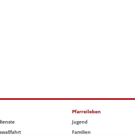
e
Pfarreileben
dienste
Jugend
swallfahrt
Familien