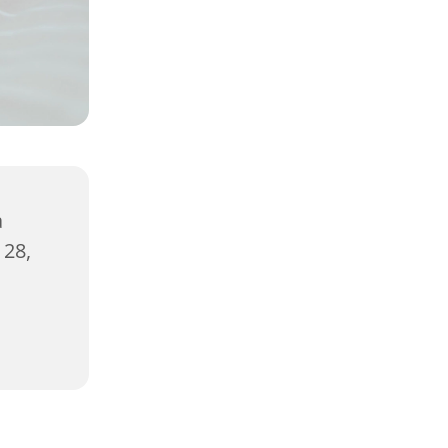
a
 28,