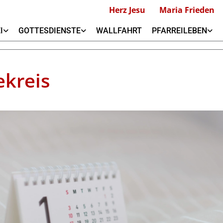
Herz Jesu
Maria Frieden
I
GOTTESDIENSTE
WALLFAHRT
PFARREILEBEN
ekreis