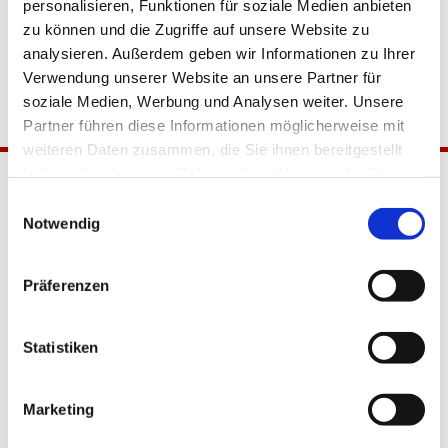
personalisieren, Funktionen für soziale Medien anbieten
zu können und die Zugriffe auf unsere Website zu
analysieren. Außerdem geben wir Informationen zu Ihrer
Verwendung unserer Website an unsere Partner für
soziale Medien, Werbung und Analysen weiter. Unsere
Partner führen diese Informationen möglicherweise mit
weiteren Daten zusammen, die Sie ihnen bereitgestellt
haben oder die sie im Rahmen Ihrer Nutzung der Dienste
gesammelt haben.
Einwilligungsauswahl
Notwendig
Präferenzen
Katholische Kirchengemeinde
Statistiken
Pfarrei Hl. Johannes XXIII.
Tempelhof-Buckow
Marketing