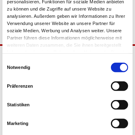
personalisieren, Funktionen für soziale Medien anbieten
zu können und die Zugriffe auf unsere Website zu
analysieren. Außerdem geben wir Informationen zu Ihrer
Verwendung unserer Website an unsere Partner für
soziale Medien, Werbung und Analysen weiter. Unsere
Partner führen diese Informationen möglicherweise mit
weiteren Daten zusammen, die Sie ihnen bereitgestellt
haben oder die sie im Rahmen Ihrer Nutzung der Dienste
gesammelt haben.
Einwilligungsauswahl
Notwendig
Präferenzen
Katholische Kirchengemeinde
Statistiken
Pfarrei Hl. Johannes XXIII.
Tempelhof-Buckow
Marketing