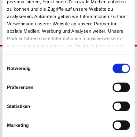
personalisieren, Funktionen für soziale Medien anbieten
zu können und die Zugriffe auf unsere Website zu
analysieren. Außerdem geben wir Informationen zu Ihrer
Verwendung unserer Website an unsere Partner für
soziale Medien, Werbung und Analysen weiter. Unsere
Partner führen diese Informationen möglicherweise mit
weiteren Daten zusammen, die Sie ihnen bereitgestellt
haben oder die sie im Rahmen Ihrer Nutzung der Dienste
gesammelt haben.
Einwilligungsauswahl
Notwendig
Präferenzen
Katholische Kirchengemeinde
Statistiken
Pfarrei Hl. Johannes XXIII.
Tempelhof-Buckow
Marketing