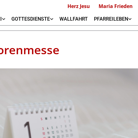
Herz Jesu
Maria Frieden
I
GOTTESDIENSTE
WALLFAHRT
PFARREILEBEN
orenmesse