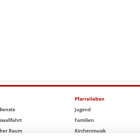
e
Pfarreileben
dienste
Jugend
swallfahrt
Familien
icher Raum
Kirchenmusik