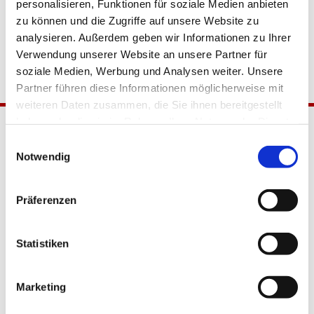
personalisieren, Funktionen für soziale Medien anbieten
zu können und die Zugriffe auf unsere Website zu
analysieren. Außerdem geben wir Informationen zu Ihrer
Verwendung unserer Website an unsere Partner für
soziale Medien, Werbung und Analysen weiter. Unsere
Partner führen diese Informationen möglicherweise mit
weiteren Daten zusammen, die Sie ihnen bereitgestellt
haben oder die sie im Rahmen Ihrer Nutzung der Dienste
gesammelt haben.
Einwilligungsauswahl
Notwendig
Präferenzen
Katholische Kirchengemeinde
Statistiken
Pfarrei Hl. Johannes XXIII.
Tempelhof-Buckow
Marketing