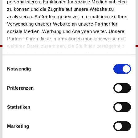
personalisieren, Funktionen für soziale Medien anbieten
zu können und die Zugriffe auf unsere Website zu
analysieren. Außerdem geben wir Informationen zu Ihrer
Verwendung unserer Website an unsere Partner für
soziale Medien, Werbung und Analysen weiter. Unsere
Partner führen diese Informationen möglicherweise mit
weiteren Daten zusammen, die Sie ihnen bereitgestellt
haben oder die sie im Rahmen Ihrer Nutzung der Dienste
gesammelt haben.
Einwilligungsauswahl
Notwendig
Präferenzen
Katholische Kirchengemeinde
Statistiken
Pfarrei Hl. Johannes XXIII.
Tempelhof-Buckow
Marketing