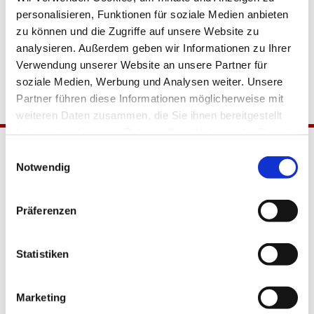
personalisieren, Funktionen für soziale Medien anbieten
zu können und die Zugriffe auf unsere Website zu
analysieren. Außerdem geben wir Informationen zu Ihrer
Verwendung unserer Website an unsere Partner für
soziale Medien, Werbung und Analysen weiter. Unsere
Partner führen diese Informationen möglicherweise mit
weiteren Daten zusammen, die Sie ihnen bereitgestellt
haben oder die sie im Rahmen Ihrer Nutzung der Dienste
gesammelt haben.
Einwilligungsauswahl
Notwendig
Präferenzen
Katholische Kirchengemeinde
Statistiken
Pfarrei Hl. Johannes XXIII.
Tempelhof-Buckow
Marketing