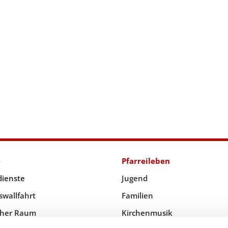
e
Pfarreileben
dienste
Jugend
swallfahrt
Familien
icher Raum
Kirchenmusik