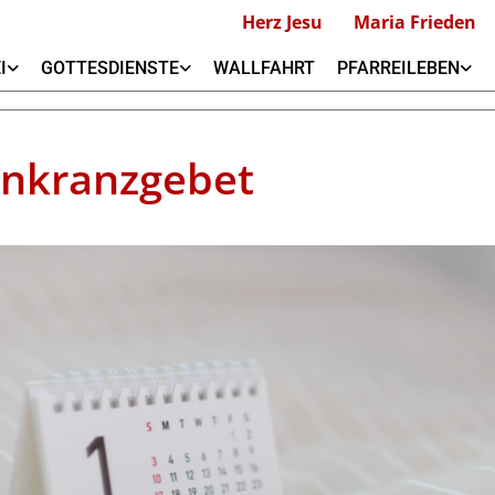
Herz Jesu
Maria Frieden
I
GOTTESDIENSTE
WALLFAHRT
PFARREILEBEN
nkranzgebet