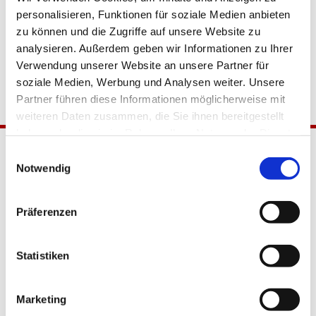
personalisieren, Funktionen für soziale Medien anbieten
zu können und die Zugriffe auf unsere Website zu
analysieren. Außerdem geben wir Informationen zu Ihrer
Verwendung unserer Website an unsere Partner für
soziale Medien, Werbung und Analysen weiter. Unsere
Partner führen diese Informationen möglicherweise mit
weiteren Daten zusammen, die Sie ihnen bereitgestellt
haben oder die sie im Rahmen Ihrer Nutzung der Dienste
gesammelt haben.
Einwilligungsauswahl
Notwendig
Präferenzen
Katholische Kirchengemeinde
Statistiken
Pfarrei Hl. Johannes XXIII.
Tempelhof-Buckow
Marketing