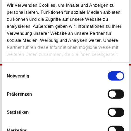
Wir verwenden Cookies, um Inhalte und Anzeigen zu
personalisieren, Funktionen für soziale Medien anbieten
zu können und die Zugriffe auf unsere Website zu
analysieren. Außerdem geben wir Informationen zu Ihrer
Verwendung unserer Website an unsere Partner für
soziale Medien, Werbung und Analysen weiter. Unsere
Partner führen diese Informationen möglicherweise mit
weiteren Daten zusammen, die Sie ihnen bereitgestellt
haben oder die sie im Rahmen Ihrer Nutzung der Dienste
gesammelt haben.
Einwilligungsauswahl
Notwendig
Präferenzen
Statistiken
Katholische Kirchengemeinde
Pfarrei Hl. Johannes XXIII.
Marketing