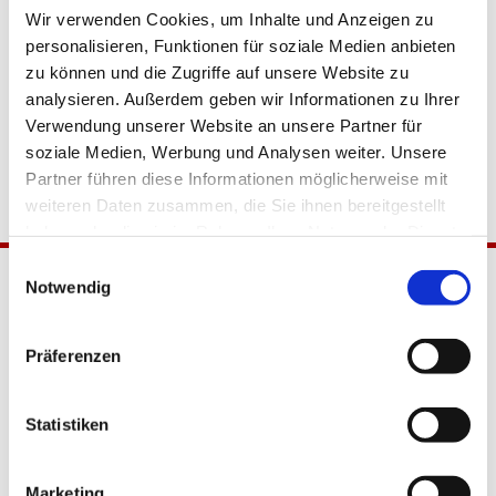
Wir verwenden Cookies, um Inhalte und Anzeigen zu
personalisieren, Funktionen für soziale Medien anbieten
zu können und die Zugriffe auf unsere Website zu
analysieren. Außerdem geben wir Informationen zu Ihrer
Verwendung unserer Website an unsere Partner für
soziale Medien, Werbung und Analysen weiter. Unsere
Partner führen diese Informationen möglicherweise mit
weiteren Daten zusammen, die Sie ihnen bereitgestellt
haben oder die sie im Rahmen Ihrer Nutzung der Dienste
gesammelt haben.
Einwilligungsauswahl
Notwendig
Präferenzen
Statistiken
Katholische Kirchengemeinde
Pfarrei Hl. Johannes XXIII.
Marketing