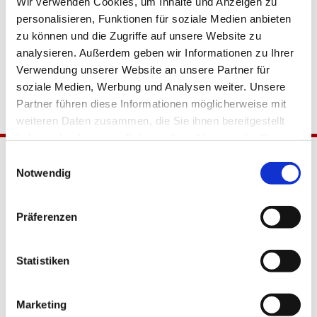
Wir verwenden Cookies, um Inhalte und Anzeigen zu
personalisieren, Funktionen für soziale Medien anbieten
zu können und die Zugriffe auf unsere Website zu
analysieren. Außerdem geben wir Informationen zu Ihrer
Verwendung unserer Website an unsere Partner für
soziale Medien, Werbung und Analysen weiter. Unsere
Partner führen diese Informationen möglicherweise mit
weiteren Daten zusammen, die Sie ihnen bereitgestellt
haben oder die sie im Rahmen Ihrer Nutzung der Dienste
gesammelt haben.
Einwilligungsauswahl
Notwendig
Präferenzen
Statistiken
Katholische Kirchengemeinde
Pfarrei Hl. Johannes XXIII.
Tempelhof-Buckow
Marketing