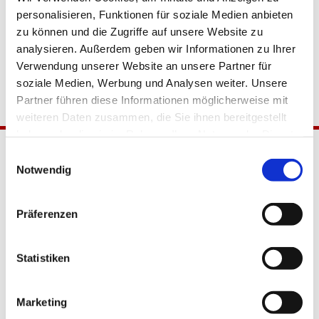
personalisieren, Funktionen für soziale Medien anbieten
zu können und die Zugriffe auf unsere Website zu
analysieren. Außerdem geben wir Informationen zu Ihrer
Verwendung unserer Website an unsere Partner für
soziale Medien, Werbung und Analysen weiter. Unsere
Partner führen diese Informationen möglicherweise mit
weiteren Daten zusammen, die Sie ihnen bereitgestellt
haben oder die sie im Rahmen Ihrer Nutzung der Dienste
gesammelt haben.
Einwilligungsauswahl
Notwendig
Präferenzen
Katholische Kirchengemeinde
Statistiken
Pfarrei Hl. Johannes XXIII.
Tempelhof-Buckow
Marketing