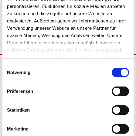
personalisieren, Funktionen für soziale Medien anbieten
zu können und die Zugriffe auf unsere Website zu
analysieren. Außerdem geben wir Informationen zu Ihrer
Verwendung unserer Website an unsere Partner für
soziale Medien, Werbung und Analysen weiter. Unsere
Partner führen diese Informationen möglicherweise mit
weiteren Daten zusammen, die Sie ihnen bereitgestellt
haben oder die sie im Rahmen Ihrer Nutzung der Dienste
gesammelt haben.
Einwilligungsauswahl
Notwendig
Präferenzen
Katholische Kirchengemeinde
Statistiken
Pfarrei Hl. Johannes XXIII.
Tempelhof-Buckow
Marketing