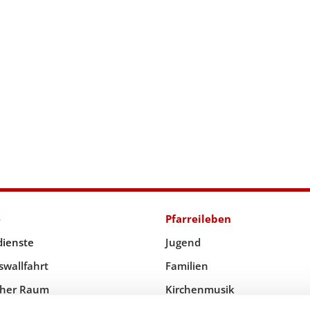
e
Pfarreileben
dienste
Jugend
swallfahrt
Familien
icher Raum
Kirchenmusik