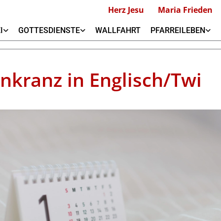
Herz Jesu
Maria Frieden
I
GOTTESDIENSTE
WALLFAHRT
PFARREILEBEN
nkranz in Englisch/Twi