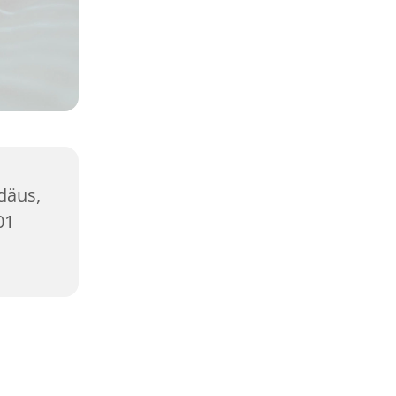
däus,
01