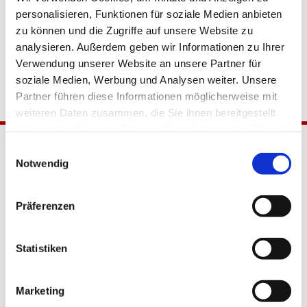
personalisieren, Funktionen für soziale Medien anbieten
zu können und die Zugriffe auf unsere Website zu
analysieren. Außerdem geben wir Informationen zu Ihrer
Verwendung unserer Website an unsere Partner für
soziale Medien, Werbung und Analysen weiter. Unsere
Partner führen diese Informationen möglicherweise mit
weiteren Daten zusammen, die Sie ihnen bereitgestellt
haben oder die sie im Rahmen Ihrer Nutzung der Dienste
gesammelt haben.
Einwilligungsauswahl
Notwendig
Präferenzen
Katholische Kirchengemeinde
Statistiken
Pfarrei Hl. Johannes XXIII.
Tempelhof-Buckow
Marketing