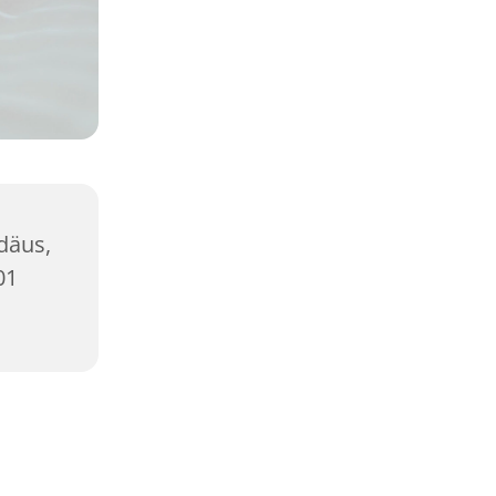
däus,
01