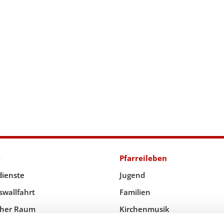
e
Pfarreileben
dienste
Jugend
swallfahrt
Familien
icher Raum
Kirchenmusik