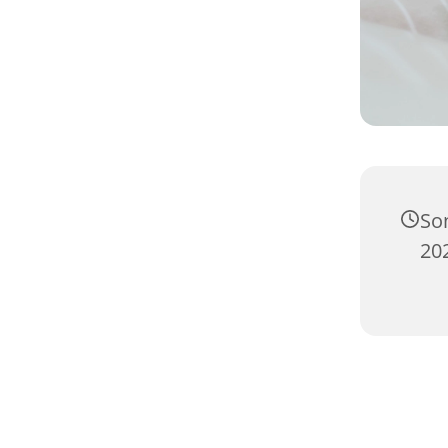
So
202