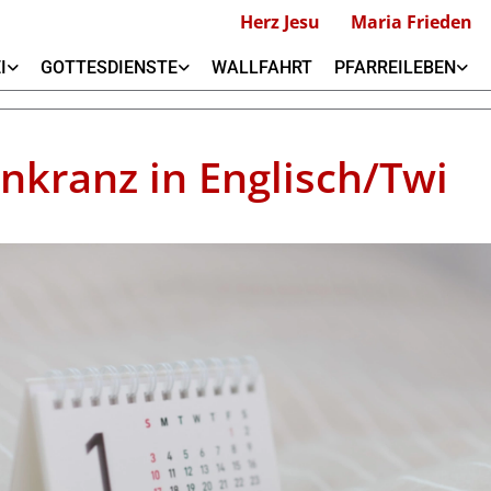
Herz Jesu
Maria Frieden
I
GOTTESDIENSTE
WALLFAHRT
PFARREILEBEN
nkranz in Englisch/Twi