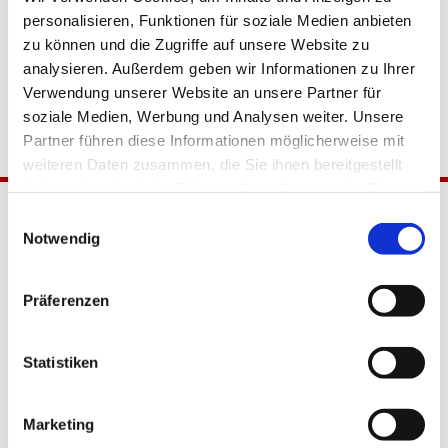
personalisieren, Funktionen für soziale Medien anbieten
zu können und die Zugriffe auf unsere Website zu
analysieren. Außerdem geben wir Informationen zu Ihrer
Verwendung unserer Website an unsere Partner für
soziale Medien, Werbung und Analysen weiter. Unsere
Partner führen diese Informationen möglicherweise mit
weiteren Daten zusammen, die Sie ihnen bereitgestellt
haben oder die sie im Rahmen Ihrer Nutzung der Dienste
gesammelt haben.
Einwilligungsauswahl
Notwendig
Präferenzen
Katholische Kirchengemeinde
Statistiken
Pfarrei Hl. Johannes XXIII.
Tempelhof-Buckow
Marketing