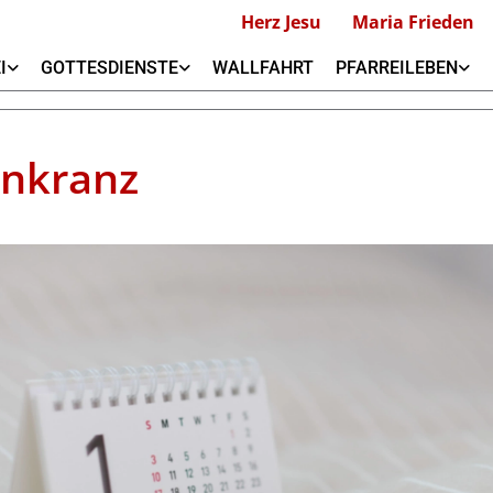
Herz Jesu
Maria Frieden
I
GOTTESDIENSTE
WALLFAHRT
PFARREILEBEN
nkranz