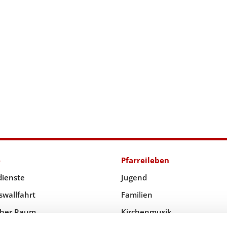
e
Pfarreileben
dienste
Jugend
swallfahrt
Familien
icher Raum
Kirchenmusik