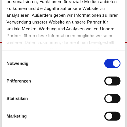
personalisieren, Funktionen für soziale Medien anbieten
zu können und die Zugriffe auf unsere Website zu
analysieren. Außerdem geben wir Informationen zu Ihrer
Verwendung unserer Website an unsere Partner für
soziale Medien, Werbung und Analysen weiter. Unsere
Partner führen diese Informationen möglicherweise mit
weiteren Daten zusammen, die Sie ihnen bereitgestellt
haben oder die sie im Rahmen Ihrer Nutzung der Dienste
gesammelt haben.
Einwilligungsauswahl
Notwendig
Präferenzen
Katholische Kirchengemeinde
Statistiken
Pfarrei Hl. Johannes XXIII.
Tempelhof-Buckow
Marketing