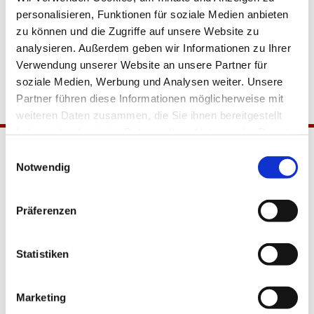
personalisieren, Funktionen für soziale Medien anbieten
zu können und die Zugriffe auf unsere Website zu
analysieren. Außerdem geben wir Informationen zu Ihrer
Verwendung unserer Website an unsere Partner für
soziale Medien, Werbung und Analysen weiter. Unsere
Partner führen diese Informationen möglicherweise mit
weiteren Daten zusammen, die Sie ihnen bereitgestellt
haben oder die sie im Rahmen Ihrer Nutzung der Dienste
gesammelt haben.
Einwilligungsauswahl
Notwendig
Präferenzen
Katholische Kirchengemeinde
Statistiken
Pfarrei Hl. Johannes XXIII.
Tempelhof-Buckow
Marketing