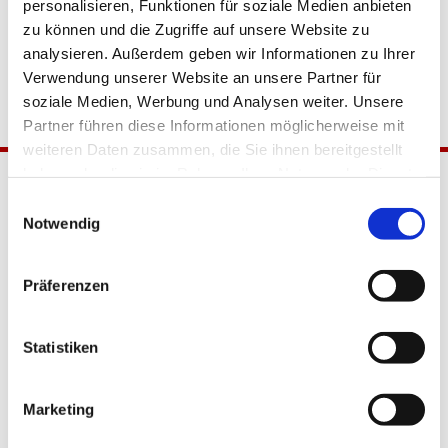
personalisieren, Funktionen für soziale Medien anbieten
zu können und die Zugriffe auf unsere Website zu
analysieren. Außerdem geben wir Informationen zu Ihrer
Verwendung unserer Website an unsere Partner für
soziale Medien, Werbung und Analysen weiter. Unsere
Partner führen diese Informationen möglicherweise mit
weiteren Daten zusammen, die Sie ihnen bereitgestellt
haben oder die sie im Rahmen Ihrer Nutzung der Dienste
gesammelt haben.
Einwilligungsauswahl
Notwendig
Präferenzen
Katholische Kirchengemeinde
Statistiken
Pfarrei Hl. Johannes XXIII.
Tempelhof-Buckow
Marketing