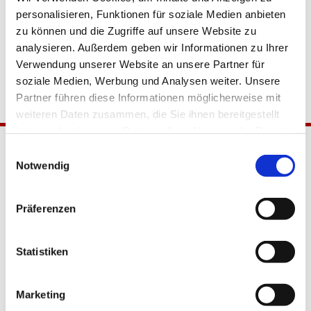
personalisieren, Funktionen für soziale Medien anbieten
zu können und die Zugriffe auf unsere Website zu
analysieren. Außerdem geben wir Informationen zu Ihrer
Verwendung unserer Website an unsere Partner für
soziale Medien, Werbung und Analysen weiter. Unsere
Partner führen diese Informationen möglicherweise mit
weiteren Daten zusammen, die Sie ihnen bereitgestellt
haben oder die sie im Rahmen Ihrer Nutzung der Dienste
gesammelt haben.
Einwilligungsauswahl
Notwendig
Präferenzen
Katholische Kirchengemeinde
Statistiken
Pfarrei Hl. Johannes XXIII.
Tempelhof-Buckow
Marketing