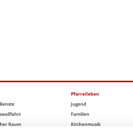
e
Pfarreileben
dienste
Jugend
swallfahrt
Familien
icher Raum
Kirchenmusik