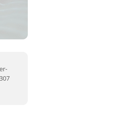
er-
2307