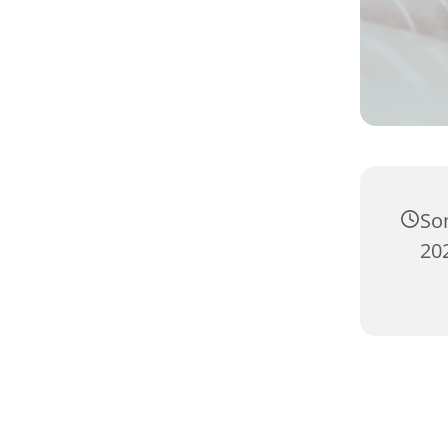
So
20