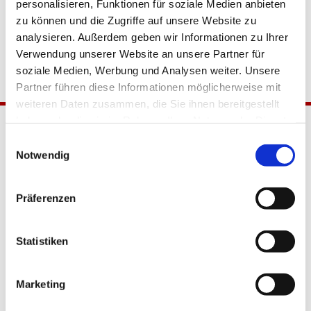
personalisieren, Funktionen für soziale Medien anbieten
zu können und die Zugriffe auf unsere Website zu
analysieren. Außerdem geben wir Informationen zu Ihrer
Verwendung unserer Website an unsere Partner für
soziale Medien, Werbung und Analysen weiter. Unsere
Partner führen diese Informationen möglicherweise mit
weiteren Daten zusammen, die Sie ihnen bereitgestellt
haben oder die sie im Rahmen Ihrer Nutzung der Dienste
gesammelt haben.
Einwilligungsauswahl
Notwendig
Präferenzen
Katholische Kirchengemeinde
Statistiken
Pfarrei Hl. Johannes XXIII.
Tempelhof-Buckow
Marketing