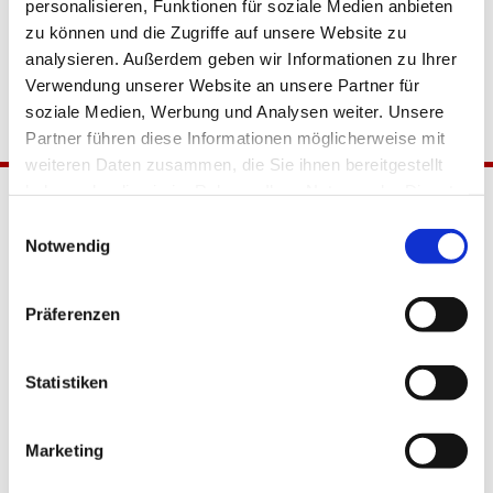
personalisieren, Funktionen für soziale Medien anbieten
zu können und die Zugriffe auf unsere Website zu
analysieren. Außerdem geben wir Informationen zu Ihrer
Verwendung unserer Website an unsere Partner für
soziale Medien, Werbung und Analysen weiter. Unsere
Partner führen diese Informationen möglicherweise mit
weiteren Daten zusammen, die Sie ihnen bereitgestellt
haben oder die sie im Rahmen Ihrer Nutzung der Dienste
gesammelt haben.
Einwilligungsauswahl
Notwendig
Präferenzen
Katholische Kirchengemeinde
Statistiken
Pfarrei Hl. Johannes XXIII.
Tempelhof-Buckow
Marketing