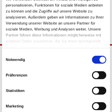
personalisieren, Funktionen für soziale Medien anbieten
zu können und die Zugriffe auf unsere Website zu
analysieren. Außerdem geben wir Informationen zu Ihrer
Verwendung unserer Website an unsere Partner für
soziale Medien, Werbung und Analysen weiter. Unsere
Partner führen diese Informationen möglicherweise mit
weiteren Daten zusammen, die Sie ihnen bereitgestellt
haben oder die sie im Rahmen Ihrer Nutzung der Dienste
gesammelt haben.
Einwilligungsauswahl
Notwendig
Präferenzen
Katholische Kirchengemeinde
Statistiken
Pfarrei Hl. Johannes XXIII.
Tempelhof-Buckow
Marketing