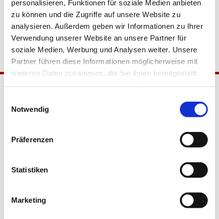
personalisieren, Funktionen für soziale Medien anbieten
zu können und die Zugriffe auf unsere Website zu
analysieren. Außerdem geben wir Informationen zu Ihrer
Verwendung unserer Website an unsere Partner für
soziale Medien, Werbung und Analysen weiter. Unsere
Partner führen diese Informationen möglicherweise mit
weiteren Daten zusammen, die Sie ihnen bereitgestellt
haben oder die sie im Rahmen Ihrer Nutzung der Dienste
gesammelt haben.
Einwilligungsauswahl
Notwendig
Präferenzen
Katholische Kirchengemeinde
Statistiken
Pfarrei Hl. Johannes XXIII.
Tempelhof-Buckow
Marketing