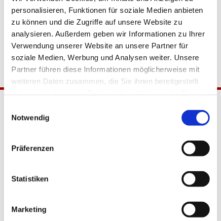
personalisieren, Funktionen für soziale Medien anbieten
zu können und die Zugriffe auf unsere Website zu
analysieren. Außerdem geben wir Informationen zu Ihrer
Verwendung unserer Website an unsere Partner für
soziale Medien, Werbung und Analysen weiter. Unsere
Partner führen diese Informationen möglicherweise mit
weiteren Daten zusammen, die Sie ihnen bereitgestellt
haben oder die sie im Rahmen Ihrer Nutzung der Dienste
gesammelt haben.
Einwilligungsauswahl
Notwendig
Präferenzen
Katholische Kirchengemeinde
Statistiken
Pfarrei Hl. Johannes XXIII.
Tempelhof-Buckow
Marketing