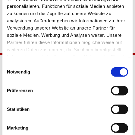
personalisieren, Funktionen für soziale Medien anbieten
zu können und die Zugriffe auf unsere Website zu
analysieren. Außerdem geben wir Informationen zu Ihrer
Verwendung unserer Website an unsere Partner für
soziale Medien, Werbung und Analysen weiter. Unsere
Partner führen diese Informationen möglicherweise mit
weiteren Daten zusammen, die Sie ihnen bereitgestellt
haben oder die sie im Rahmen Ihrer Nutzung der Dienste
gesammelt haben.
Einwilligungsauswahl
Notwendig
Präferenzen
Katholische Kirchengemeinde
Statistiken
Pfarrei Hl. Johannes XXIII.
Tempelhof-Buckow
Marketing